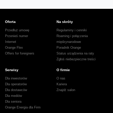
Oferta
Na skróty
Przedłuż umowę
Regulaminy i cenniki
Przenieś numer
Roaming i połączenia
Internet
międzynarodowe
Orange Flex
Poradnik Orange
Offers for foreigners
Status urządzenia na raty
Zgłoś niebezpieczne treści
Serwisy
O firmie
Dla inwestorów
O nas
Dla operatorów
Kariera
Dla dostawców
Znajdź salon
Dla mediów
Dla seniora
Orange Energia dla Firm