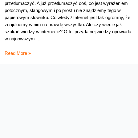
przetłumaczyć. A już przetłumaczyć coś, co jest wyrażeniem
potocznym, slangowym i po prostu nie znajdziemy tego w
papierowym słowniku. Co wtedy? Internet jest tak ogromny, że
znajdziemy w nim na prawdę wszystko. Ale czy wiecie jak
szukać wiedzy w internecie? O tej przydatnej wiedzy opowiada
w najnowszym …
Po
Read More »
lekcjach
w
sieci
z
Arleną
Witt