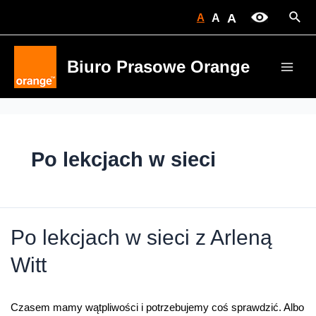
Skip
Sear
A
A
A
to
content
Biuro Prasowe Orange
Main
Men
Po lekcjach w sieci
Po lekcjach w sieci z Arleną
Witt
Czasem mamy wątpliwości i potrzebujemy coś sprawdzić. Albo