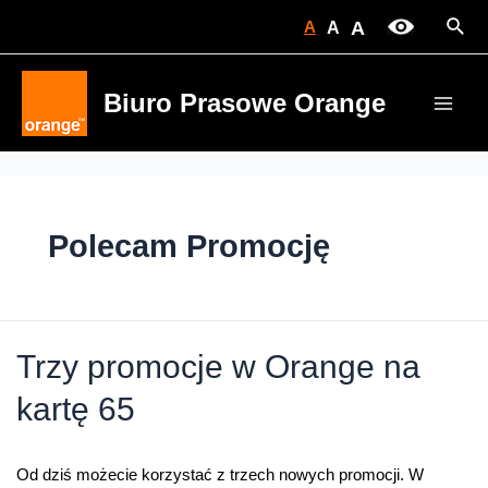
Skip
Sear
A
A
A
to
content
Biuro Prasowe Orange
Main
Men
Polecam Promocję
Trzy promocje w Orange na
kartę 65
Od dziś możecie korzystać z trzech nowych promocji. W