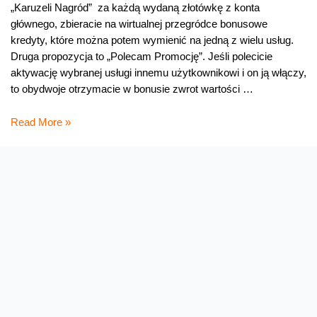
„Karuzeli Nagród” za każdą wydaną złotówkę z konta
głównego, zbieracie na wirtualnej przegródce bonusowe
kredyty, które można potem wymienić na jedną z wielu usług.
Druga propozycja to „Polecam Promocję”. Jeśli polecicie
aktywację wybranej usługi innemu użytkownikowi i on ją włączy,
to obydwoje otrzymacie w bonusie zwrot wartości …
Trzy
Read More »
promocje
w
Orange
na
kartę
65