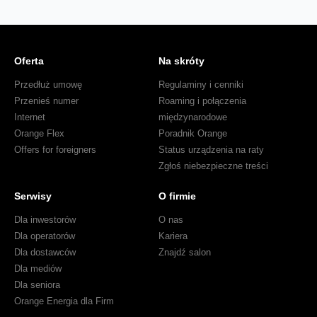
Oferta
Na skróty
Przedłuż umowę
Regulaminy i cenniki
Przenieś numer
Roaming i połączenia
Internet
międzynarodowe
Orange Flex
Poradnik Orange
Offers for foreigners
Status urządzenia na raty
Zgłoś niebezpieczne treści
Serwisy
O firmie
Dla inwestorów
O nas
Dla operatorów
Kariera
Dla dostawców
Znajdź salon
Dla mediów
Dla seniora
Orange Energia dla Firm