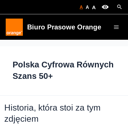
Skip
Sear
A
A
A
to
content
Biuro Prasowe Orange
Main
Men
Polska Cyfrowa Równych
Szans 50+
Historia, która stoi za tym
zdjęciem