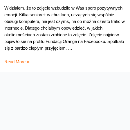
Widziałem, że to zdjęcie wzbudziło w Was sporo pozytywnych
emocji. Kilka seniorek w chustach, uczących się wspólnie
obsługi komputera, nie jest czymś, na co można często trafić w
internecie. Dlatego chciałbym opowiedzieć, w jakich
okolicznościach zostało zrobione to zdjęcie. Zdjęcie najpierw
pojawiło się na profilu Fundacji Orange na Facebooku. Spotkało
się z bardzo ciepłym przyjęciem, …
Historia,
Read More »
która
stoi
za
tym
zdjęciem