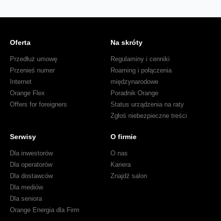
Oferta
Na skróty
Przedłuż umowę
Regulaminy i cenniki
Przenieś numer
Roaming i połączenia
Internet
międzynarodowe
Orange Flex
Poradnik Orange
Offers for foreigners
Status urządzenia na raty
Zgłoś niebezpieczne treści
Serwisy
O firmie
Dla inwestorów
O nas
Dla operatorów
Kariera
Dla dostawców
Znajdź salon
Dla mediów
Dla seniora
Orange Energia dla Firm