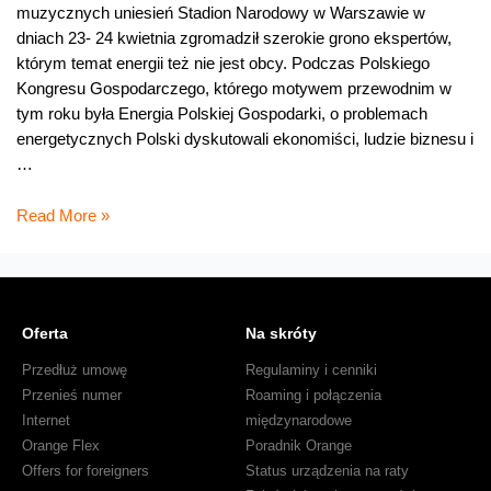
muzycznych uniesień Stadion Narodowy w Warszawie w
dniach 23- 24 kwietnia zgromadził szerokie grono ekspertów,
którym temat energii też nie jest obcy. Podczas Polskiego
Kongresu Gospodarczego, którego motywem przewodnim w
tym roku była Energia Polskiej Gospodarki, o problemach
energetycznych Polski dyskutowali ekonomiści, ludzie biznesu i
…
Bez
Read More »
energii
nie
ma
rozwoju
Oferta
Na skróty
Przedłuż umowę
Regulaminy i cenniki
Przenieś numer
Roaming i połączenia
Internet
międzynarodowe
Orange Flex
Poradnik Orange
Offers for foreigners
Status urządzenia na raty