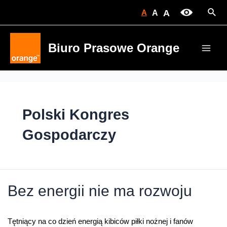
Skip
Sear
A
A
A
to
content
Biuro Prasowe Orange
Main
Men
Polski Kongres
Gospodarczy
Bez energii nie ma rozwoju
Tętniący na co dzień energią kibiców piłki nożnej i fanów