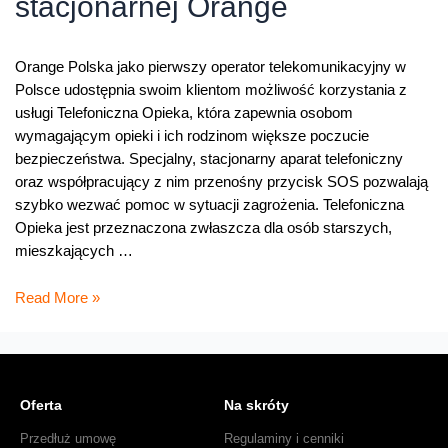
stacjonarnej Orange
Orange Polska jako pierwszy operator telekomunikacyjny w
Polsce udostępnia swoim klientom możliwość korzystania z
usługi Telefoniczna Opieka, która zapewnia osobom
wymagającym opieki i ich rodzinom większe poczucie
bezpieczeństwa. Specjalny, stacjonarny aparat telefoniczny
oraz współpracujący z nim przenośny przycisk SOS pozwalają
szybko wezwać pomoc w sytuacji zagrożenia. Telefoniczna
Opieka jest przeznaczona zwłaszcza dla osób starszych,
mieszkających …
Telefoniczna
Read More »
Opieka
–
nowa
usługa
Oferta
Na skróty
dla
klientów
Przedłuż umowę
Regulaminy i cenniki