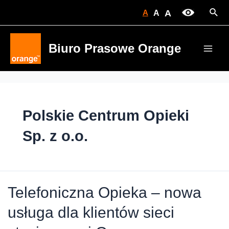
Skip
Sear
A
A
A
to
content
Biuro Prasowe Orange
Main
Men
Polskie Centrum Opieki
Sp. z o.o.
Telefoniczna Opieka – nowa
usługa dla klientów sieci