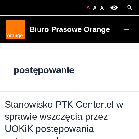
Skip
Sear
A
A
A
to
content
Biuro Prasowe Orange
Main
Men
postępowanie
Stanowisko PTK Centertel w
sprawie wszczęcia przez
UOKiK postępowania