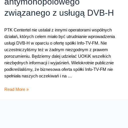
antymonopolowego
związanego z usługą DVB-H
PTK Centertel nie ustalał z innymi operatorami wspólnych
działań, których celem miało być utrudnianie wprowadzenia
usługi DVB-H w oparciu o ofertę spółki Info-TV-FM. Nie
uczestniczyliśmy też w żadnym niezgodnym z prawem
porozumieniu. Będziemy dalej udzielać UOKiK wszelkich
niezbędnych informacji i wyjaśnień. Wielokrotnie publicznie
podkreślaliśmy, że biznesowa oferta spółki Info-TV-FM nie
spełniała naszych oczekiwań i na …
Stanowisko
Read More »
PTK
Centertel
w
sprawie
wszczęcia