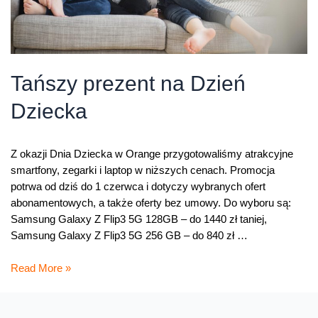
Tańszy prezent na Dzień
Dziecka
Z okazji Dnia Dziecka w Orange przygotowaliśmy atrakcyjne
smartfony, zegarki i laptop w niższych cenach. Promocja
potrwa od dziś do 1 czerwca i dotyczy wybranych ofert
abonamentowych, a także oferty bez umowy. Do wyboru są:
Samsung Galaxy Z Flip3 5G 128GB – do 1440 zł taniej,
Samsung Galaxy Z Flip3 5G 256 GB – do 840 zł …
Tańszy
Read More »
prezent
na
Dzień