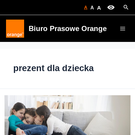
Skip
Sear
A
A
A
to
content
Biuro Prasowe Orange
Main
Men
prezent dla dziecka