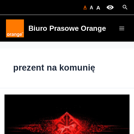
Skip
Sear
A
A
A
to
content
Biuro Prasowe Orange
Main
Men
prezent na komunię