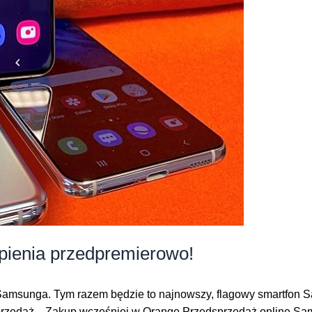
pienia przedpremierowo!
el Samsunga. Tym razem będzie to najnowszy, flagowy smartfo
sprzedaż. Zakup wcześniej w Orange Przedsprzedaż online Sa