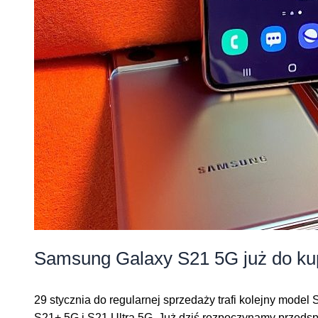
Samsung Galaxy S21 5G już do ku
29 stycznia do regularnej sprzedaży trafi kolejny mod
S21+ 5G i S21 Ultra 5G. Już dziś rozpoczynamy przed