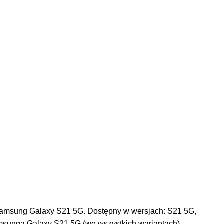
n Samsung Galaxy S21 5G. Dostępny w wersjach: S21 5G,
msunga Galaxy S21 5G (we wszystkich wariantach)