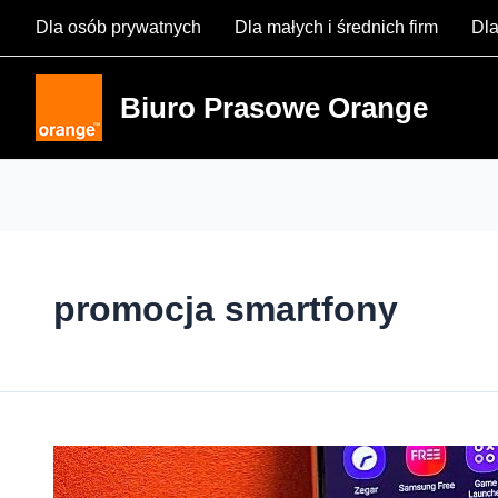
Skip
Dla osób prywatnych
Dla małych i średnich firm
Dla
to
content
Biuro Prasowe Orange
promocja smartfony