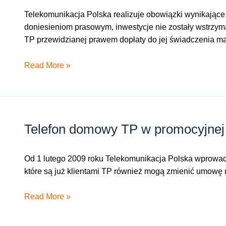
Telekomunikacja Polska realizuje obowiązki wynikające
doniesieniom prasowym, inwestycje nie zostały wstrzyma
TP przewidzianej prawem dopłaty do jej świadczenia m
TP
Read More »
nieprzerwanie
realizuje
usługę
powszechną
Telefon domowy TP w promocyjnej 
Od 1 lutego 2009 roku Telekomunikacja Polska wprowadzi
które są już klientami TP również mogą zmienić umowę n
Telefon
Read More »
domowy
TP