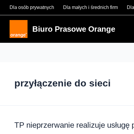
Skip
Dla osób prywatnych
Dla małych i średnich firm
Dla
to
content
Biuro Prasowe Orange
przyłączenie do sieci
TP nieprzerwanie realizuje usług