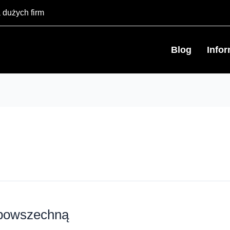
 dużych firm
Blog
Info
ę powszechną