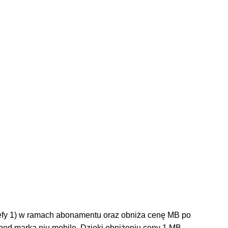
refy 1) w ramach abonamentu oraz obniża cenę MB po
e pod marką nju mobile. Dzięki obniżeniu ceny 1 MB