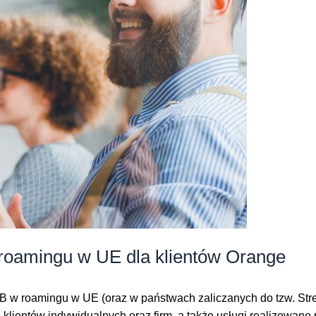
oamingu w UE dla klientów Orange
 GB w roamingu w UE (oraz w państwach zaliczanych do tzw. St
a klientów indywidualnych oraz firm, a także usługi realizowan