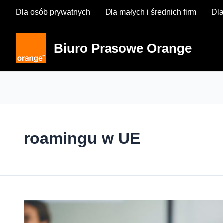
Skip
Dla osób prywatnych
Dla małych i średnich firm
Dla
to
content
Biuro Prasowe Orange
roamingu w UE