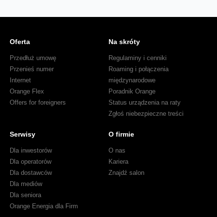
Oferta
Na skróty
Przedłuż umowę
Regulaminy i cenniki
Przenieś numer
Roaming i połączenia
Internet
międzynarodowe
Orange Flex
Poradnik Orange
Offers for foreigners
Status urządzenia na raty
Zgłoś niebezpieczne treści
Serwisy
O firmie
Dla inwestorów
O nas
Dla operatorów
Kariera
Dla dostawców
Znajdź salon
Dla mediów
Dla seniora
Orange Energia dla Firm