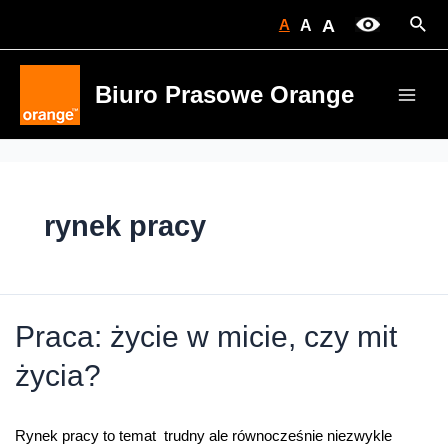
Skip
Sear
A
A
A
to
content
Biuro Prasowe Orange
Main
Men
rynek pracy
Praca: życie w micie, czy mit
życia?
Rynek pracy to temat trudny ale równocześnie niezwykle