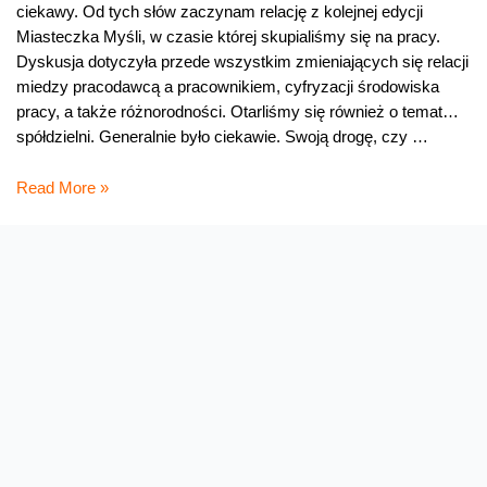
ciekawy. Od tych słów zaczynam relację z kolejnej edycji
Miasteczka Myśli, w czasie której skupialiśmy się na pracy.
Dyskusja dotyczyła przede wszystkim zmieniających się relacji
miedzy pracodawcą a pracownikiem, cyfryzacji środowiska
pracy, a także różnorodności. Otarliśmy się również o temat…
spółdzielni. Generalnie było ciekawie. Swoją drogę, czy …
Praca:
Read More »
życie
w
micie,
czy
mit
życia?