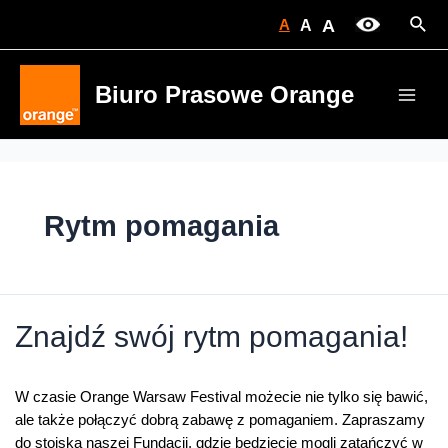
Skip
Sear
A
A
A
to
content
Biuro Prasowe Orange
Main
Men
Rytm pomagania
Znajdź swój rytm pomagania!
W czasie Orange Warsaw Festival możecie nie tylko się bawić,
ale także połączyć dobrą zabawę z pomaganiem. Zapraszamy
do stoiska naszej Fundacji, gdzie będziecie mogli zatańczyć w