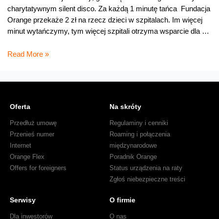
charytatywnym silent disco. Za każdą 1 minutę tańca Fundacja
Orange przekaże 2 zł na rzecz dzieci w szpitalach. Im więcej
minut wytańczymy, tym więcej szpitali otrzyma wsparcie dla …
Znajdź
Read More »
swój
rytm
pomagania!
Oferta
Na skróty
Przedłuż umowę
Regulaminy i cenniki
Przenieś numer
Roaming i połączenia
Internet
międzynarodowe
Orange Flex
Poradnik Orange
Offers for foreigners
Status urządzenia na raty
Zgłoś niebezpieczne treści
Serwisy
O firmie
Dla inwestorów
O nas