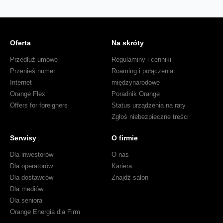
Oferta
Na skróty
Przedłuż umowę
Regulaminy i cenniki
Przenieś numer
Roaming i połączenia
Internet
międzynarodowe
Orange Flex
Poradnik Orange
Offers for foreigners
Status urządzenia na raty
Zgłoś niebezpieczne treści
Serwisy
O firmie
Dla inwestorów
O nas
Dla operatorów
Kariera
Dla dostawców
Znajdź salon
Dla mediów
Dla seniora
Orange Energia dla Firm