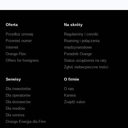
Oferta
Na skróty
Przedłuż umowę
Regulaminy i cenniki
Przenieś numer
Roaming i połączenia
Internet
międzynarodowe
Orange Flex
Poradnik Orange
Offers for foreigners
Status urządzenia na raty
Zgłoś niebezpieczne treści
Serwisy
O firmie
Dla inwestorów
O nas
Dla operatorów
Kariera
Dla dostawców
Znajdź salon
Dla mediów
Dla seniora
Orange Energia dla Firm