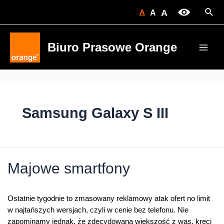
Skip
Sear
A
A
A
to
content
Biuro Prasowe Orange
Main
Men
Samsung Galaxy S III
Majowe smartfony
Ostatnie tygodnie to zmasowany reklamowy atak ofert no limit
w najtańszych wersjach, czyli w cenie bez telefonu. Nie
zapominamy jednak, że zdecydowaną większość z was, kręci