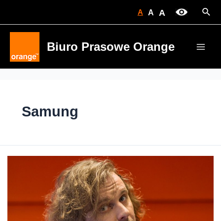
Skip
Sear
A
A
A
to
content
Biuro Prasowe Orange
Main
Men
Samung