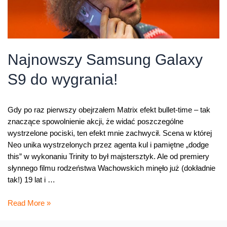
Najnowszy Samsung Galaxy
S9 do wygrania!
Gdy po raz pierwszy obejrzałem Matrix efekt bullet-time – tak
znaczące spowolnienie akcji, że widać poszczególne
wystrzelone pociski, ten efekt mnie zachwycił. Scena w której
Neo unika wystrzelonych przez agenta kul i pamiętne „dodge
this” w wykonaniu Trinity to był majstersztyk. Ale od premiery
słynnego filmu rodzeństwa Wachowskich minęło już (dokładnie
tak!) 19 lat i …
Najnowszy
Read More »
Samsung
Galaxy