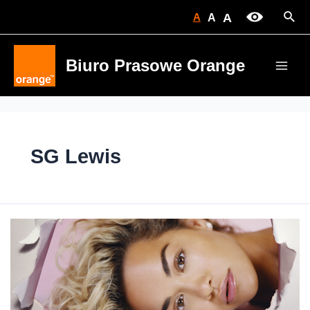
Skip
Sear
A
A
A
to
content
Biuro Prasowe Orange
Main
Men
SG Lewis