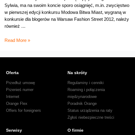
Sylwia, ma na swoim koncie sporo osiągnięć, m.in. zwycięstwo
w pierwszej edycji konkursu Modowa Bitwa Miast, wygraną w
konkursie dla blogerów na Warsaw Fashion Street 2012, należy
również …
Blogowisko
Read More »
–
Shiny
Syl
Oferta
Na skróty
Przedłuż umowę
Regulaminy i cenniki
Przenieś numer
Roaming i połączenia
Internet
międzynarodowe
Orange Flex
Poradnik Orange
Offers for foreigners
Status urządzenia na raty
Zgłoś niebezpieczne treści
Serwisy
O firmie