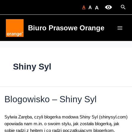
Skip
Sear
A
A
A
to
content
Biuro Prasowe Orange
Main
Men
Shiny Syl
Blogowisko – Shiny Syl
Sylwia Zaręba, czyli blogerka modowa Shiny Syl (shinysyl.com)
opowiada nam m.in. o swoim stylu, jak została blogerką, jak
sobie radzi z hejtem i co radzi początkującym blogerkom.