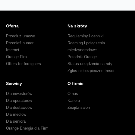
Oferta
Na skróty
Przedłuż umowę
Regulaminy i cenniki
Przenieś numer
Roaming i połączenia
Internet
międzynarodowe
Orange Flex
Poradnik Orange
Offers for foreigners
Status urządzenia na raty
Zgłoś niebezpieczne treści
Serwisy
O firmie
Dla inwestorów
O nas
Dla operatorów
Kariera
Dla dostawców
Znajdź salon
Dla mediów
Dla seniora
Orange Energia dla Firm