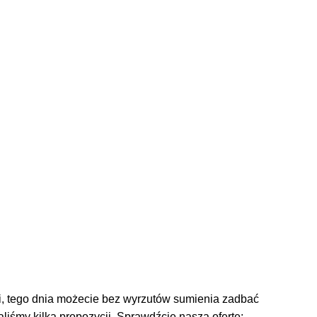
ami, tego dnia możecie bez wyrzutów sumienia zadbać
iśmy kilka propozycji. Sprawdźcie naszą ofertę: