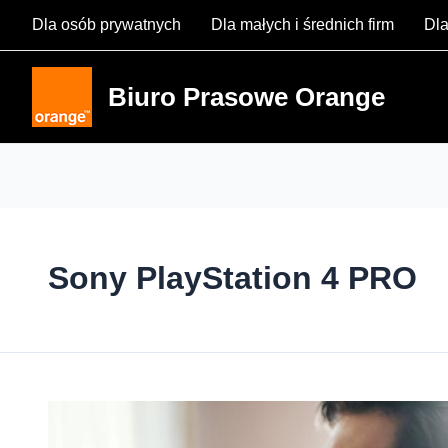
Skip
Dla osób prywatnych
Dla małych i średnich firm
Dla
to
content
Biuro Prasowe Orange
Sony PlayStation 4 PRO