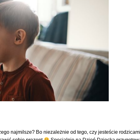
czego najmilsze? Bo niezależnie od tego, czy jesteście rodzic
rawić sobie prezent
Specjalnie na Dzień Dziecka przygotowal