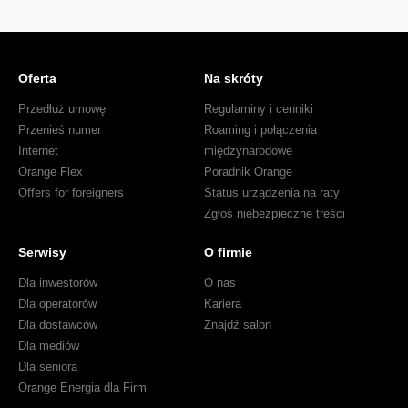
Oferta
Na skróty
Przedłuż umowę
Regulaminy i cenniki
Przenieś numer
Roaming i połączenia
Internet
międzynarodowe
Orange Flex
Poradnik Orange
Offers for foreigners
Status urządzenia na raty
Zgłoś niebezpieczne treści
Serwisy
O firmie
Dla inwestorów
O nas
Dla operatorów
Kariera
Dla dostawców
Znajdź salon
Dla mediów
Dla seniora
Orange Energia dla Firm