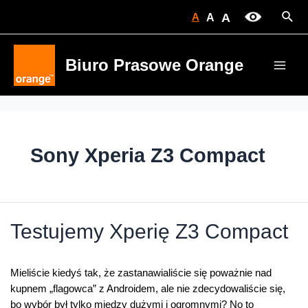
Skip
Sear
A
A
A
to
content
Biuro Prasowe Orange
Main
Men
Sony Xperia Z3 Compact
Testujemy Xperię Z3 Compact
Mieliście kiedyś tak, że zastanawialiście się poważnie nad
kupnem „flagowca” z Androidem, ale nie zdecydowaliście się,
bo wybór był tylko między dużymi i ogromnymi? No to