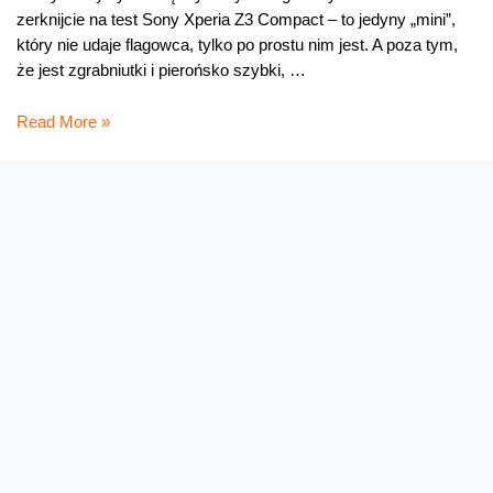
zerknijcie na test Sony Xperia Z3 Compact – to jedyny „mini”,
który nie udaje flagowca, tylko po prostu nim jest. A poza tym,
że jest zgrabniutki i pierońsko szybki, …
Testujemy
Read More »
Xperię
Z3
Compact