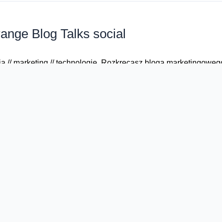
ange Blog Talks social
ia // marketing // technologie. Rozkręcasz bloga marketingowe
est zdecydowanie dla Ciebie! Oto Program: będziemy dyskutowa
iego co najświeższe i najważniejsze …
tanio i przede wszystkim wesoło
oślał. Frekwencja była rekordowa a kontakt z publicznością był
i niecodziennymi przygodami raz po raz rozśmieszali do łez. C