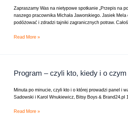
Zapraszamy Was na nietypowe spotkanie „Przepis na podó
naszego pracownika Michała Jaworskiego. Jasiek Mela 
podóżować i zdradzi tajniki zagranicznych potraw. Cało
Spotkanie
Read More »
„Przepis
na
podróż”
Program – czyli kto, kiedy i o czym
Minuta po minucie, czyli kto i o której prowadzi panel i
Sadowski i Karol Wnukiewicz, Bitsy Boys & Brand24.pl 1
Program
Read More »
–
czyli