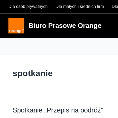
Skip
Dla osób prywatnych
Dla małych i średnich firm
Dla
to
content
Biuro Prasowe Orange
spotkanie
Spotkanie „Przepis na podróż”