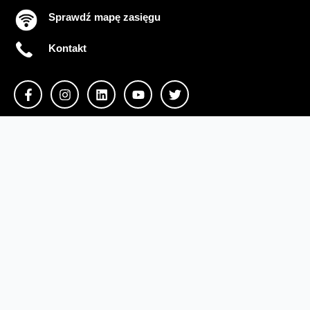
Sprawdź mapę zasięgu
Kontakt
Ważne komunikaty
Regulamin serwisu
Warunki zakupów
Ochrona danych osobowych
Polityka prywatności
Zmień ustawienia cookies
Sieć#1
Inwestycje dofinansowane z UE
Nieruchomości Orange
Multibox
Odpowiedzialny biznes
Fundacja Orange
Telefon domowy
Dbam o bliskich
Razem dla planety
Razem w sieci
Program Re
Tłumacz języka migowego
Confort+
© 2026 Orange Polska S.A. Wszystkie prawa zastrzeżone.