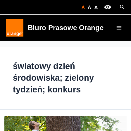
Skip
Sear
A
A
A
to
content
Biuro Prasowe Orange
Main
Men
światowy dzień
środowiska; zielony
tydzień; konkurs