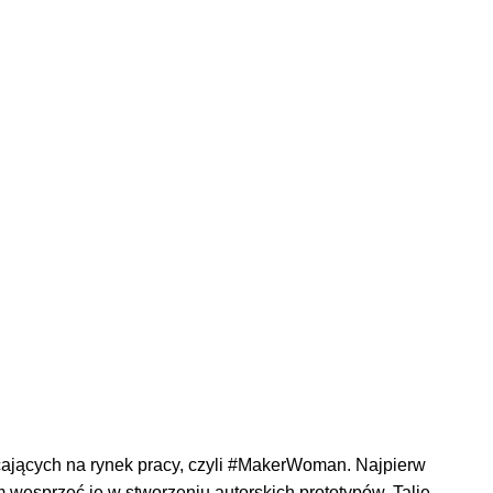
ających na rynek pracy, czyli #MakerWoman. Najpierw
wesprzeć je w stworzeniu autorskich prototypów. Talię