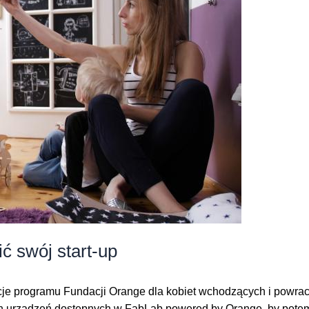
ć swój start-up
e programu Fundacji Orange dla kobiet wchodzących i powrac
h urządzeń dostępnych w FabLab powered by Orange, by potem 