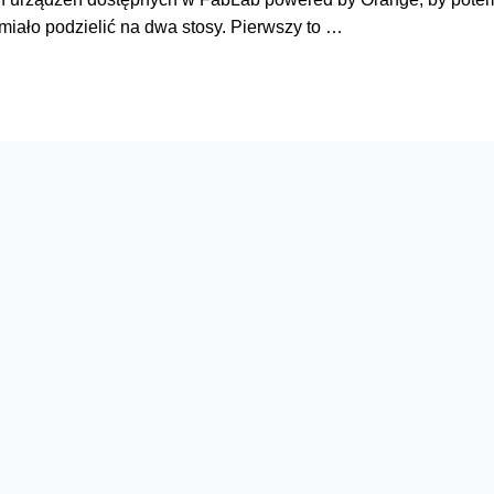
iało podzielić na dwa stosy. Pierwszy to …
Serwisy
O firmie
Dla inwestorów
O nas
Dla operatorów
Kariera
Dla dostawców
Znajdź salon
Dla mediów
Dla seniora
Orange Energia dla Firm