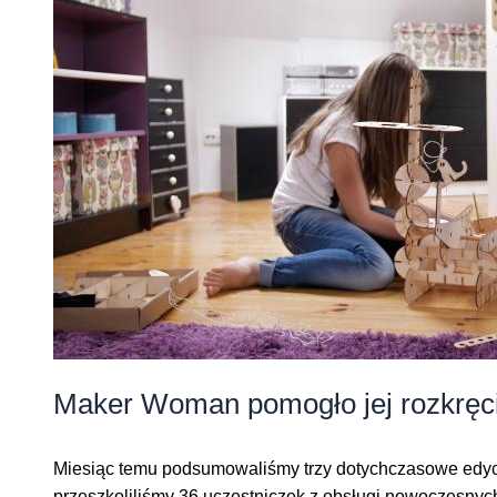
Maker Woman pomogło jej rozkręci
Miesiąc temu podsumowaliśmy trzy dotychczasowe edycj
przeszkoliliśmy 36 uczestniczek z obsługi nowoczesnyc