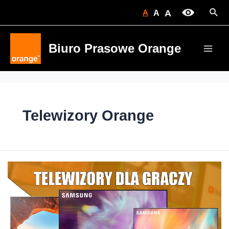
Skip
Sear
A
A
A
to
content
Biuro Prasowe Orange
Main
Men
Telewizory Orange