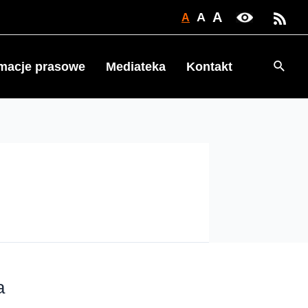
A
A
A
Searc
rmacje prasowe
Mediateka
Kontakt
a