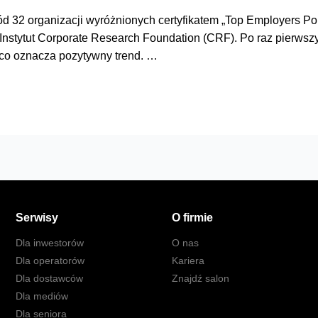
d 32 organizacji wyróżnionych certyfikatem „Top Employers P
nstytut Corporate Research Foundation (CRF). Po raz pierwszy T
 co oznacza pozytywny trend. …
Serwisy
O firmie
Dla inwestorów
O nas
Dla operatorów
Kariera
Dla dostawców
Znajdź salon
Dla mediów
Dla seniora