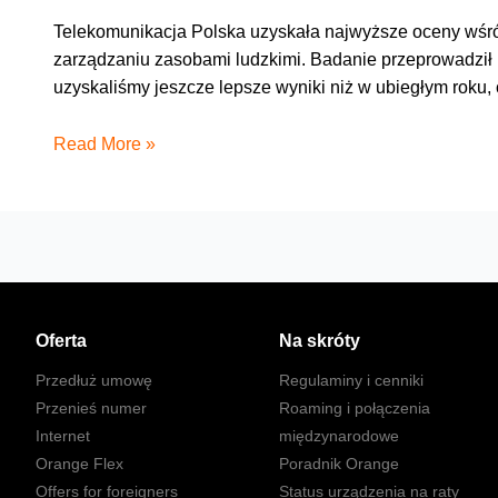
Telekomunikacja Polska uzyskała najwyższe oceny wśró
zarządzaniu zasobami ludzkimi. Badanie przeprowadził I
uzyskaliśmy jeszcze lepsze wyniki niż w ubiegłym roku,
Telekomunikacja
Read More »
Polska
najwyżej
oceniona
w
gronie
Top
Employers
Oferta
Na skróty
Polska
Przedłuż umowę
Regulaminy i cenniki
Przenieś numer
Roaming i połączenia
Internet
międzynarodowe
Orange Flex
Poradnik Orange
Offers for foreigners
Status urządzenia na raty