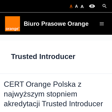
Skip
Sear
A
A
A
to
content
Biuro Prasowe Orange
Main
Men
Trusted Introducer
CERT Orange Polska z
najwyższym stopniem
akredytacji Trusted Introducer