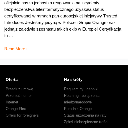
oficjalnie nasza jednostka reagowania na incydenty
bezpieczeństwa teleinformatycznego uzyskała status
certyfikowanej w ramach pan-europejskiej inicjatywy Trusted
Introducer. Jesteśmy jedyną w Polsce i Grupie Orange oraz
jedną z zaledwie szesnastu takich ekip w Europie! Certyfikacja
to …
CERT
Read More »
Orange
Polska
w
europejskiej
Oferta
Na skróty
elicie!
Przedłuż umowę
Regulaminy i cenniki
Przenieś numer
Roaming i połączenia
Internet
międzynarodowe
Orange Flex
Poradnik Orange
Offers for foreigners
Status urządzenia na raty
Zgłoś niebezpieczne treści