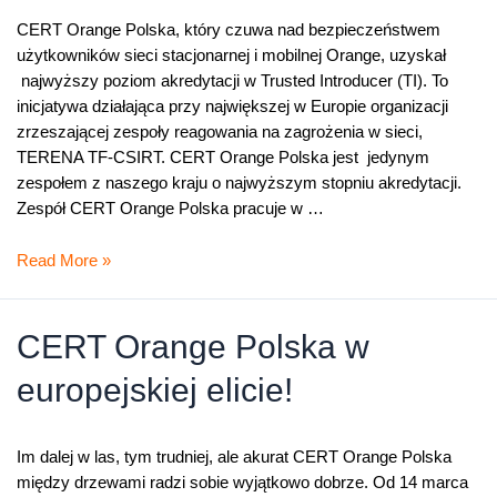
CERT Orange Polska, który czuwa nad bezpieczeństwem
użytkowników sieci stacjonarnej i mobilnej Orange, uzyskał
najwyższy poziom akredytacji w Trusted Introducer (TI). To
inicjatywa działająca przy największej w Europie organizacji
zrzeszającej zespoły reagowania na zagrożenia w sieci,
TERENA TF-CSIRT. CERT Orange Polska jest jedynym
zespołem z naszego kraju o najwyższym stopniu akredytacji.
Zespół CERT Orange Polska pracuje w …
CERT
Read More »
Orange
Polska
z
CERT Orange Polska w
najwyższym
europejskiej elicie!
stopniem
akredytacji
Trusted
Im dalej w las, tym trudniej, ale akurat CERT Orange Polska
Introducer
między drzewami radzi sobie wyjątkowo dobrze. Od 14 marca