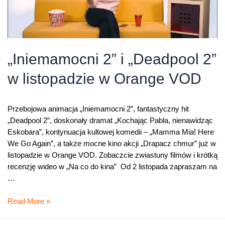
„Iniemamocni 2” i „Deadpool 2”
w listopadzie w Orange VOD
Przebojowa animacja „Iniemamocni 2”, fantastyczny hit
„Deadpool 2”, doskonały dramat „Kochając Pabla, nienawidząc
Eskobara”, kontynuacja kultowej komedii – „Mamma Mia! Here
We Go Again”, a także mocne kino akcji „Drapacz chmur” już w
listopadzie w Orange VOD. Zobaczcie zwiastuny filmów i krótką
recenzję wideo w „Na co do kina” Od 2 listopada zapraszam na
…
„Iniemamocni
Read More »
2”
i