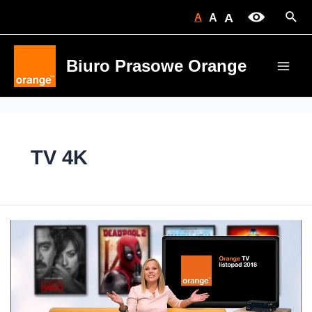
Skip
Sear
A
A
A
to
content
Biuro Prasowe Orange
Main
Men
TV 4K