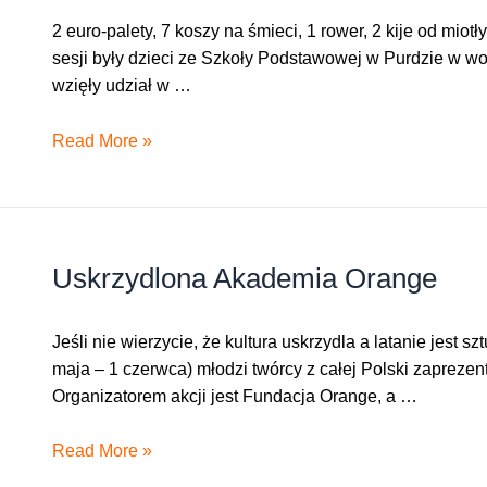
2 euro-palety, 7 koszy na śmieci, 1 rower, 2 kije od miotł
sesji były dzieci ze Szkoły Podstawowej w Purdzie w w
wzięły udział w …
Uskrzydlone
Read More »
fotografie
z
Purdy!
Uskrzydlona Akademia Orange
Jeśli nie wierzycie, że kultura uskrzydla a latanie jest
maja – 1 czerwca) młodzi twórcy z całej Polski zaprezen
Organizatorem akcji jest Fundacja Orange, a …
Uskrzydlona
Read More »
Akademia