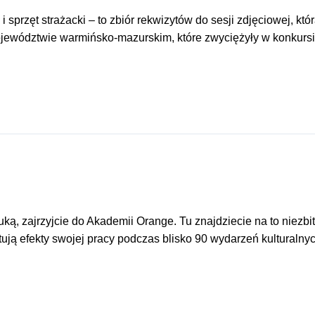
y i sprzęt strażacki – to zbiór rekwizytów do sesji zdjęciowej, kt
ojewództwie warmińsko-mazurskim, które zwyciężyły w konkursi
 sztuką, zajrzyjcie do Akademii Orange. Tu znajdziecie na to ni
tują efekty swojej pracy podczas blisko 90 wydarzeń kulturalny