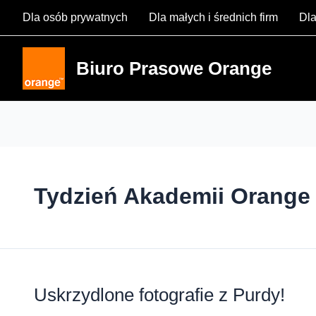
Skip
Dla osób prywatnych
Dla małych i średnich firm
Dla
to
content
Biuro Prasowe Orange
Tydzień Akademii Orange
Uskrzydlone fotografie z Purdy!