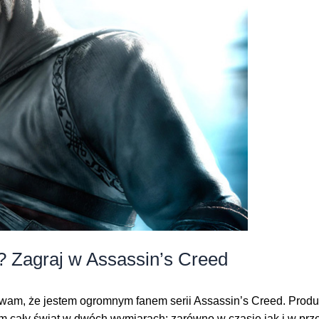
? Zagraj w Assassin’s Creed
ywam, że jestem ogromnym fanem serii Assassin’s Creed. Produk
m cały świat w dwóch wymiarach: zarówno w czasie jak i w przes