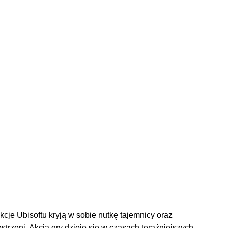
cje Ubisoftu kryją w sobie nutkę tajemnicy oraz
trzeni. Akcja gry dzieje się w czasach teraźniejszych