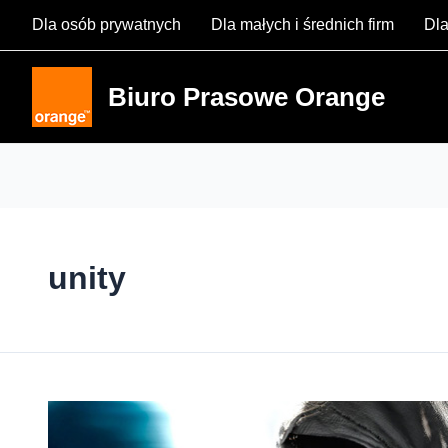
Skip
Dla osób prywatnych
Dla małych i średnich firm
Dla
to
content
Biuro Prasowe Orange
unity