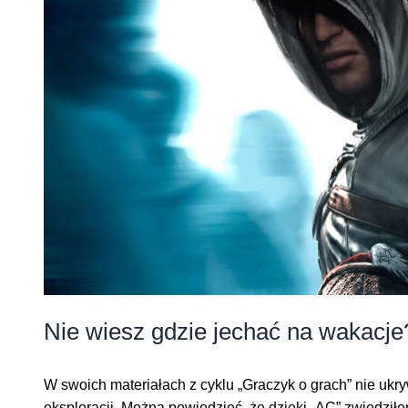
Nie wiesz gdzie jechać na wakacje
W swoich materiałach z cyklu „Graczyk o grach” nie ukr
eksploracji. Można powiedzieć, że dzięki „AC” zwiedziłe