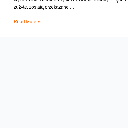
zużyte, zostają przekazane …
Biżuteria
Read More »
z
telefonów
–
konkurs!