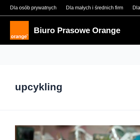
Skip
Dla osób prywatnych
Dla małych i średnich firm
Dla
to
content
Biuro Prasowe Orange
upcykling