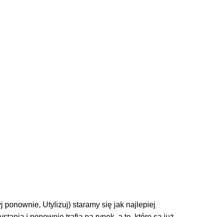
 ponownie, Utylizuj) staramy się jak najlepiej
nia i ponownie trafia na rynek, a te, które są już