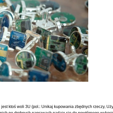
jest ktoś woli 3U (pol.: Unikaj kupowania zbędnych rzeczy, Użyj
ich po drobnych naprawach nadaje się do powtórnego wykorzysta