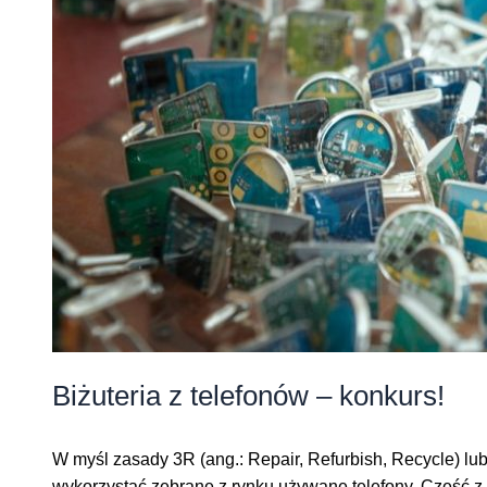
Biżuteria z telefonów – konkurs!
W myśl zasady 3R (ang.: Repair, Refurbish, Recycle) lub 
wykorzystać zebrane z rynku używane telefony. Część z n