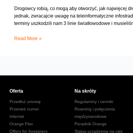
Drogowcy robią, co mogą aby otworzyć, jak najwięcej dr
jednak, zwracajcie uwagę na teleinformatyczne infostra
terminy uszkodzili nam 3 linie światłowodowe i musieli
Budujcie
Read More »
drogi,
uważajcie
na
światłowody
Oferta
Na skróty
Przedłuż umowę
Regulaminy i cenniki
Przenieś numer
Roaming i połączenia
Internet
międzynarodowe
Orange Flex
Poradnik Orange
Offers for foreigners
Status urządzenia na raty