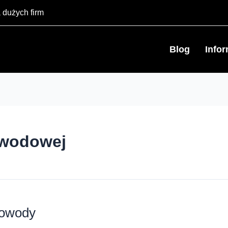
 dużych firm
Blog
Info
owodowej
łowody