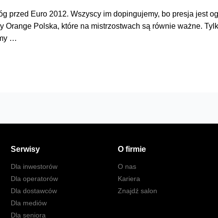
óg przed Euro 2012. Wszyscy im dopingujemy, bo presja jest o
dy Orange Polska, które na mistrzostwach są równie ważne. Tyl
śmy …
Serwisy
O firmie
Dla inwestorów
O nas
Dla operatorów
Kariera
Dla dostawców
Znajdź salon
Dla mediów
Dla seniora