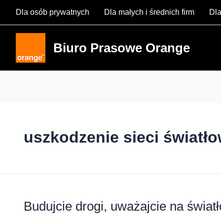
Skip
Dla osób prywatnych
Dla małych i średnich firm
Dla
to
content
Biuro Prasowe Orange
uszkodzenie sieci światł
Budujcie drogi, uważajcie na świat