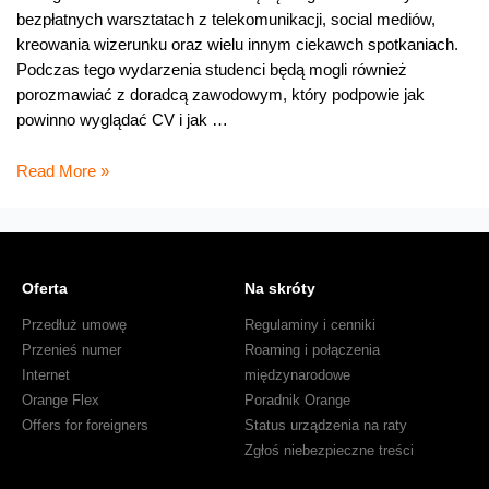
bezpłatnych warsztatach z telekomunikacji, social mediów,
kreowania wizerunku oraz wielu innym ciekawch spotkaniach.
Podczas tego wydarzenia studenci będą mogli również
porozmawiać z doradcą zawodowym, który podpowie jak
powinno wyglądać CV i jak …
VI
Read More »
edycja
Dni
Orange
Oferta
Na skróty
Przedłuż umowę
Regulaminy i cenniki
Przenieś numer
Roaming i połączenia
Internet
międzynarodowe
Orange Flex
Poradnik Orange
Offers for foreigners
Status urządzenia na raty
Zgłoś niebezpieczne treści