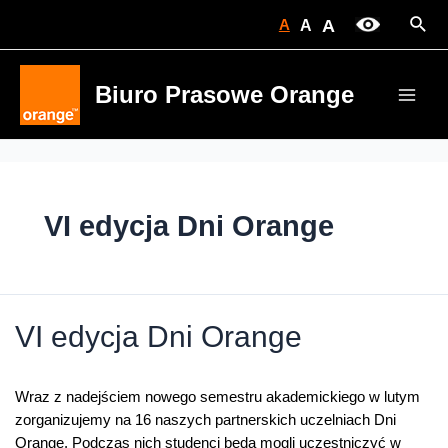
Skip
Sear
A
A
A
to
content
Biuro Prasowe Orange
Main
Men
VI edycja Dni Orange
VI edycja Dni Orange
Wraz z nadejściem nowego semestru akademickiego w lutym
zorganizujemy na 16 naszych partnerskich uczelniach Dni
Orange. Podczas nich studenci będą mogli uczestniczyć w