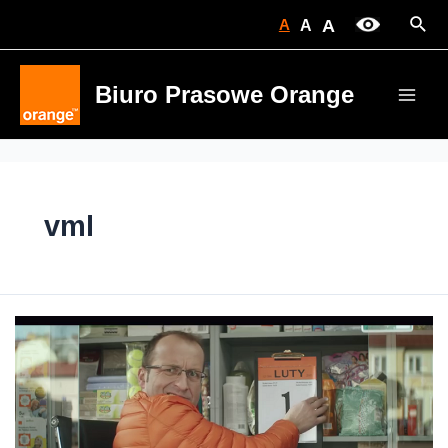
Skip
Sear
A
A
A
to
content
Biuro Prasowe Orange
Main
Men
vml