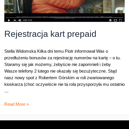
Rejestracja kart prepaid
Stella Widomska Kilka dni temu Piotr informował Was o
przedłużeniu bonusów za rejestrację numerów na kartę – o tu.
Staramy się jak możemy, żebyście nie zapomnieli i żeby
Wasze telefony 2 lutego nie okazały się bezużyteczne. Stąd
nasz nowy spot z Robertem Górskim w roli zwariowanego
kioskarza (choć oczywiście nie ta rola przysporzyła mu ostatnio
…
Rejestracja
Read More »
kart
prepaid