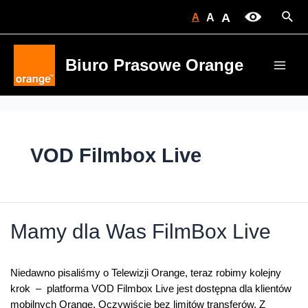
Skip
Sear
A
A
A
to
content
Biuro Prasowe Orange
Main
Men
VOD Filmbox Live
Mamy dla Was FilmBox Live
Niedawno pisaliśmy o Telewizji Orange, teraz robimy kolejny
krok – platforma VOD Filmbox Live jest dostępna dla klientów
mobilnych Orange. Oczywiście bez limitów transferów. Z