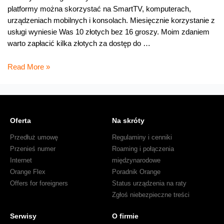
platformy można skorzystać na SmartTV, komputerach,
urządzeniach mobilnych i konsolach. Miesięcznie korzystanie z
usługi wyniesie Was 10 złotych bez 16 groszy. Moim zdaniem
warto zapłacić kilka złotych za dostęp do …
Mamy
Read More »
dla
Was
FilmBox
Live
Oferta
Na skróty
Przedłuż umowę
Regulaminy i cenniki
Przenieś numer
Roaming i połączenia
Internet
międzynarodowe
Orange Flex
Poradnik Orange
Offers for foreigners
Status urządzenia na raty
Zgłoś niebezpieczne treści
Serwisy
O firmie