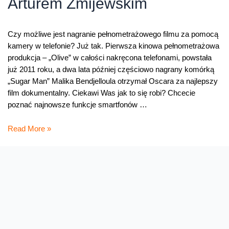
Arturem Żmijewskim
Czy możliwe jest nagranie pełnometrażowego filmu za pomocą
kamery w telefonie? Już tak. Pierwsza kinowa pełnometrażowa
produkcja – „Olive” w całości nakręcona telefonami, powstała
już 2011 roku, a dwa lata później częściowo nagrany komórką
„Sugar Man” Malika Bendjelloula otrzymał Oscara za najlepszy
film dokumentalny. Ciekawi Was jak to się robi? Chcecie
poznać najnowsze funkcje smartfonów …
Warsztaty
Read More »
Filmowej
Kreatywności
i
spotkanie
z
Arturem
Żmijewskim