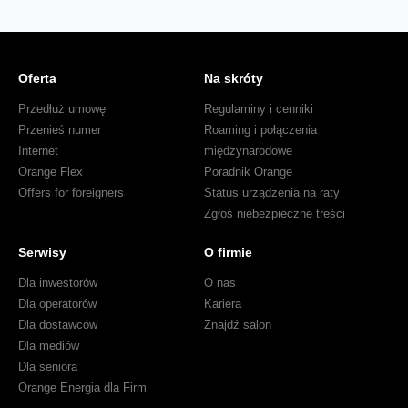
Oferta
Na skróty
Przedłuż umowę
Regulaminy i cenniki
Przenieś numer
Roaming i połączenia
Internet
międzynarodowe
Orange Flex
Poradnik Orange
Offers for foreigners
Status urządzenia na raty
Zgłoś niebezpieczne treści
Serwisy
O firmie
Dla inwestorów
O nas
Dla operatorów
Kariera
Dla dostawców
Znajdź salon
Dla mediów
Dla seniora
Orange Energia dla Firm