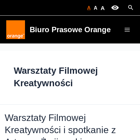
Skip
Sear
A
A
A
to
content
Biuro Prasowe Orange
Main
Men
Warsztaty Filmowej
Kreatywności
Warsztaty Filmowej
Kreatywności i spotkanie z