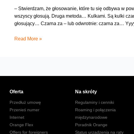
– Stwierdzam, że głosowanie, które tu się odbywa w po
wszyscy głosują. Druga metoda… Kulkami. Są kulki czar
głosujący… Czarna za – lub odwrotnie: czarna za… Y
Paradoks
Read More »
turnieju
Oferta
Na skróty
Przedłuż umowę
Regulaminy i cenniki
Przenieś numer
Roaming i połączenia
Internet
międzynarodowe
Orange Flex
Poradnik Orange
Offers for foreigners
Status urządzenia na raty