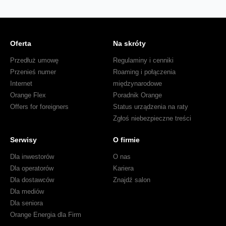
połączeń
na
Ukrainę
Oferta
Na skróty
Przedłuż umowę
Regulaminy i cenniki
Przenieś numer
Roaming i połączenia
Internet
międzynarodowe
Orange Flex
Poradnik Orange
Offers for foreigners
Status urządzenia na raty
Zgłoś niebezpieczne treści
Serwisy
O firmie
Dla inwestorów
O nas
Dla operatorów
Kariera
Dla dostawców
Znajdź salon
Dla mediów
Dla seniora
Orange Energia dla Firm