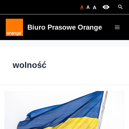
Skip
Sear
A
A
A
to
content
Biuro Prasowe Orange
Main
Men
wolność