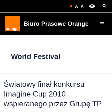
Skip
Sear
A
A
A
to
content
Biuro Prasowe Orange
Main
Men
World Festival
Światowy finał konkursu
Imagine Cup 2010
wspieranego przez Grupę TP