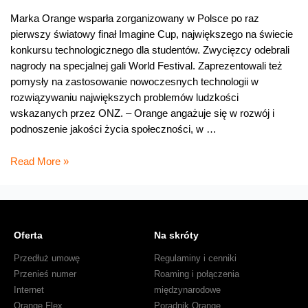
Marka Orange wsparła zorganizowany w Polsce po raz
pierwszy światowy finał Imagine Cup, największego na świecie
konkursu technologicznego dla studentów. Zwycięzcy odebrali
nagrody na specjalnej gali World Festival. Zaprezentowali też
pomysły na zastosowanie nowoczesnych technologii w
rozwiązywaniu największych problemów ludzkości
wskazanych przez ONZ. – Orange angażuje się w rozwój i
podnoszenie jakości życia społeczności, w …
Światowy
Read More »
finał
konkursu
Imagine
Cup
Oferta
Na skróty
2010
wspieranego
Przedłuż umowę
Regulaminy i cenniki
przez
Przenieś numer
Roaming i połączenia
Grupę
Internet
międzynarodowe
TP
Orange Flex
Poradnik Orange