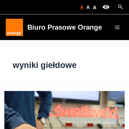
Skip
Sear
A
A
A
to
content
Biuro Prasowe Orange
Main
Men
wyniki giełdowe