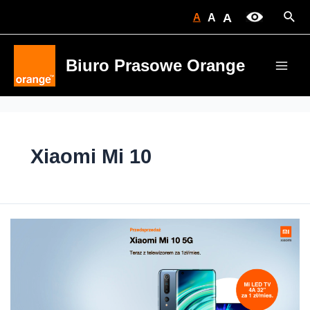
Skip
Sear
A
A
A
to
content
Biuro Prasowe Orange
Main
Men
Xiaomi Mi 10