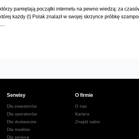
którzy pamiętają początki internetu na pewno wiedzą: za czas
tórej każdy (!) Polak znalazł w swojej skrzynce próbkę szam
i …
Serwisy
O firmie
Dla inwestorów
O nas
Dla operatorów
Kariera
Dla dostawców
Znajdź salon
Dla mediów
Dla seniora