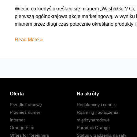
Wiecie co kiedyś określało się mianem „Wash&Go”? Ci, 
pierwszą ogólnokrajową akcję marketingową, w wyniku k
mianem przez długi czas potocznie określano produkty 
Kup
Read More »
UTMa
na
gwiazdkę,
bądź
Mikołajem
dla
swojej
Oferta
Na skróty
firmy
Przedłuż umowę
Regulaminy i cenniki
Przenieś numer
Roaming i połączenia
Internet
międzynarodowe
Orange Flex
Poradnik Orange
Offers for foreigners
Status urządzenia na raty