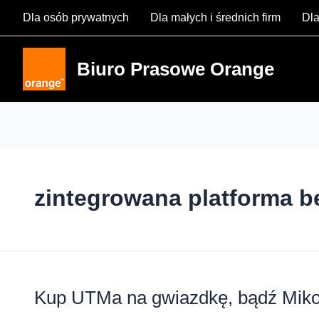
Skip
Dla osób prywatnych
Dla małych i średnich firm
Dla
to
content
Biuro Prasowe Orange
zintegrowana platforma 
Kup UTMa na gwiazdkę, bądź Mikoł