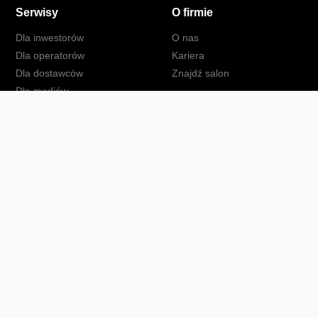
Serwisy
O firmie
Dla inwestorów
O nas
Dla operatorów
Kariera
Dla dostawców
Znajdź salon
Dla mediów
Dla seniora
Orange Energia dla Firm
kt
Ochrona danych osobowych
Polityka prywatności
Zmień ust
Fundacja Orange
Telefon domowy
Dbam o bliskich
Ra