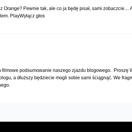
z Orange? Pewnie tak, ale co ja będę pisał, sami zobaczcie… Ah
ilem. PlayWyłącz głos
na filmowe podsumowanie naszego zjazdu blogowego. Proszę Wa
 blogu, a dłuższy będziecie mogli sobie sami ściągnąć. We fra
anego.