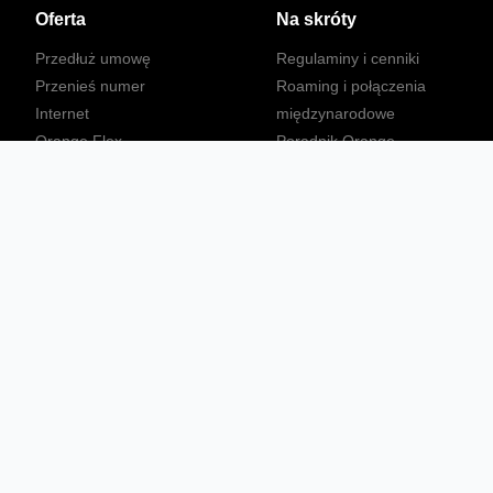
Oferta
Na skróty
Przedłuż umowę
Regulaminy i cenniki
Przenieś numer
Roaming i połączenia
Internet
międzynarodowe
Orange Flex
Poradnik Orange
Offers for foreigners
Status urządzenia na raty
Zgłoś niebezpieczne treści
Sprawdź mapę zasięgu
Konta
Ważne komunikaty
Regulamin serwisu
Warunki zakupów
Nieruchomości Orange
Multibox
Odpowiedzialny biznes
Tłumacz języka migowego
Confort+