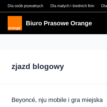
Skip
Dla osób prywatnych
Dla małych i średnich firm
Dla
to
content
Biuro Prasowe Orange
zjazd blogowy
Beyoncé, nju mobile i gra miejska