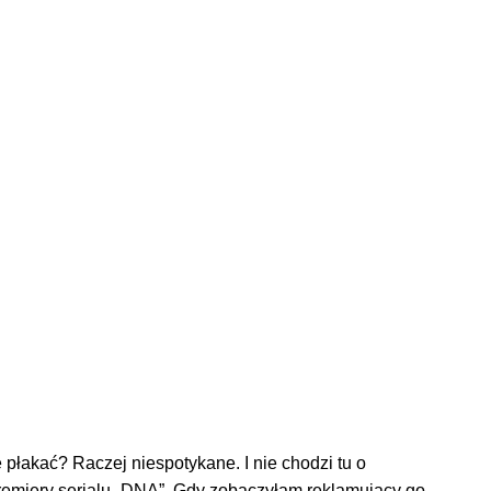
ę płakać? Raczej niespotykane. I nie chodzi tu o
premiery serialu „DNA”. Gdy zobaczyłam reklamujący go