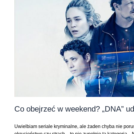
Co obejrzeć w weekend? „DNA” ud
Uwielbiam seriale kryminalne, ale żaden chyba nie poruszy
okrucieństwo czy strach – to nie zupełnie ta kategoria