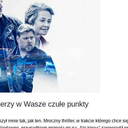
erzy w Wasze czułe punkty
ł mnie tak, jak ten. Mroczny thriller, w trakcie którego chce si
. Niedawno, przypadkiem mignęła mi na „Ale kino+” zapowiedź 