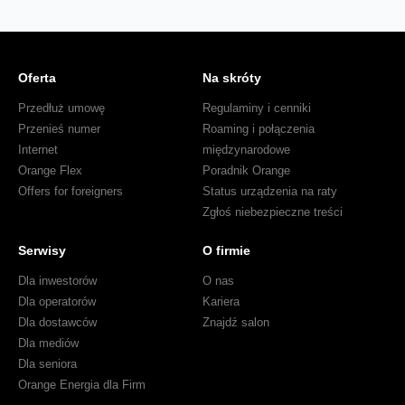
Oferta
Na skróty
Przedłuż umowę
Regulaminy i cenniki
Przenieś numer
Roaming i połączenia
Internet
międzynarodowe
Orange Flex
Poradnik Orange
Offers for foreigners
Status urządzenia na raty
Zgłoś niebezpieczne treści
Serwisy
O firmie
Dla inwestorów
O nas
Dla operatorów
Kariera
Dla dostawców
Znajdź salon
Dla mediów
Dla seniora
Orange Energia dla Firm