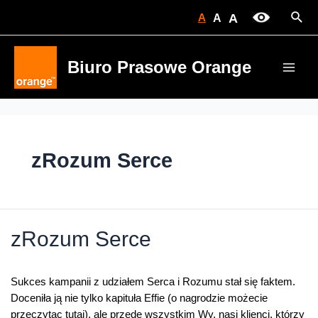
Skip
Sear
A
A
A
to
content
Biuro Prasowe Orange
Main
Men
zRozum Serce
zRozum Serce
Sukces kampanii z udziałem Serca i Rozumu stał się faktem.
Doceniła ją nie tylko kapituła Effie (o nagrodzie możecie
przeczytac tutaj), ale przede wszystkim Wy, nasi klienci, którzy