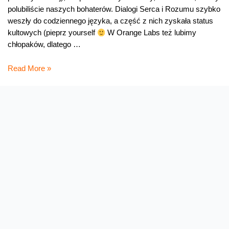
polubiliście naszych bohaterów. Dialogi Serca i Rozumu szybko
weszły do codziennego języka, a część z nich zyskała status
kultowych (pieprz yourself
W Orange Labs też lubimy
chłopaków, dlatego …
zRozum
Read More »
Serce