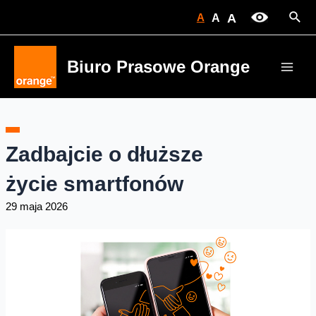
Skip
Sear
A
A
A
to
content
Biuro Prasowe Orange
Main
Men
Zadbajcie o dłuższe
życie smartfonów
29 maja 2026