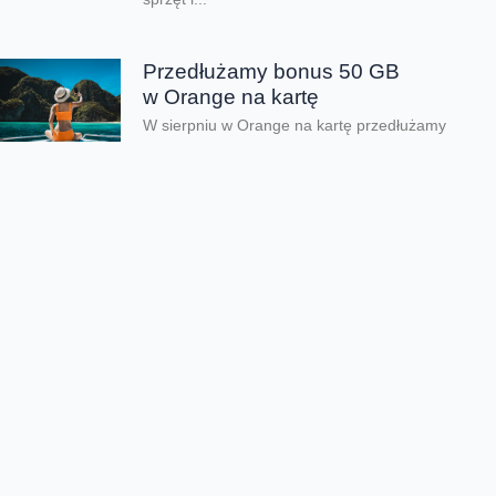
Przedłużamy bonus 50 GB
w Orange na kartę
W sierpniu w Orange na kartę przedłużamy
lipcową promocję na dodatkowe gigabajty.
Po doładowaniu online do 31 sierpnia 2026
roku, za minimum...
Orange Polska zabezpieczył
dostawy energii ze źródeł
odnawialnych do roku 2035
Orange Polska przedłużył umowę PPA
(Power Purchase Agreement) z EDF power
solutions Polska na dostawę energii
odnawialnej z farm wiatrowych do roku 2035.
Kontrakt wpisuje się...