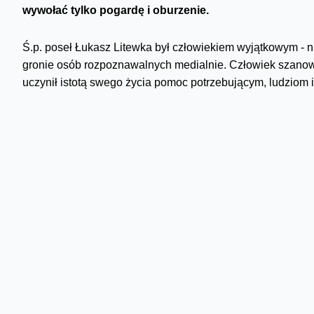
wywołać tylko pogardę i oburzenie.
Ś.p. poseł Łukasz Litewka był człowiekiem wyjątkowym - ni
gronie osób rozpoznawalnych medialnie. Człowiek szanowan
uczynił istotą swego życia pomoc potrzebującym, ludziom
społecznościowych z zawsze pozytywnym i ciepłym przekaz
tragicznych wiadomościach z czwartku - jego twarz błyskaw
serwisów inwestycyjnych.
Facebook się nie opamięta.
Wahaliśmy się długo w redakcji blogowej, czy w ogóle ten 
śmierci w pewnym sensie wspierać się jego wizerunkiem? 
okradającej internautów na wizerunku człowieka, który wsz
co wstrząśnie Facebookiem? Obawiam się, że niestety nie.
stronie CERT Orange Polska, że społecznościowy gigant z
oszustów. Efekt? "Niespiesznie" zajmuje się zdejmowanie