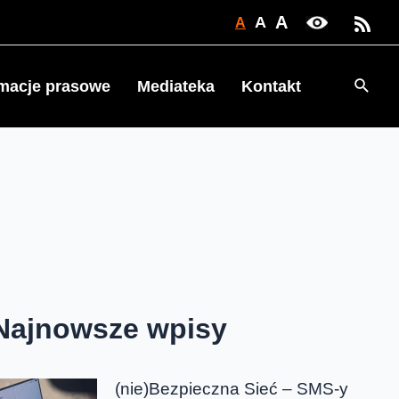
A
A
A
Searc
rmacje prasowe
Mediateka
Kontakt
Najnowsze wpisy
(nie)Bezpieczna Sieć – SMS-y