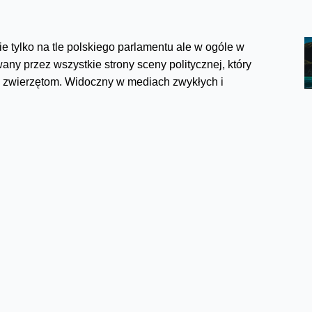
e tylko na tle polskiego parlamentu ale w ogóle w
y przez wszystkie strony sceny politycznej, który
 i zwierzętom. Widoczny w mediach zwykłych i
em, że po prostu warto pomagać. A teraz, po
icznie pojawia się na... reklamach fałszywych
..
materiał publikować. Czy wypada po czyjejś tragicznej
Cóż - czy tak oburzający fakt wygenerowania kampanii
ystkim kojarzył się wyłącznie z dobrem, będzie czymś,
 Pisaliśmy tydzień temu zarówno na blogu jak i na
arabia setki milionów dolarów rocznie na reklamach
m ich z łamów.