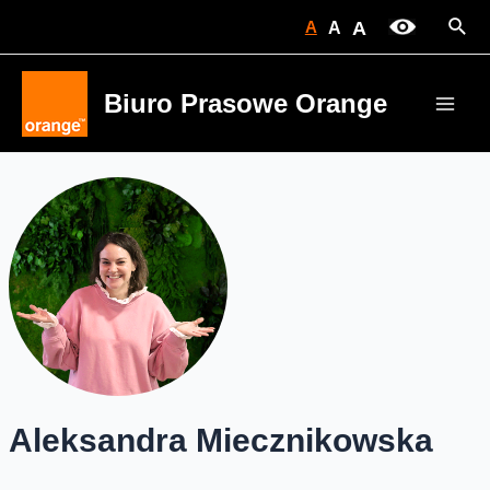
Skip
Sear
A
A
A
to
content
Biuro Prasowe Orange
Main
Men
Aleksandra Miecznikowska