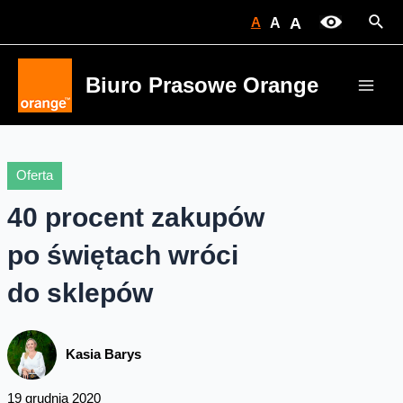
Skip
Sear
A
A
A
to
content
Biuro Prasowe Orange
Main
Men
Oferta
40 procent zakupów
po świętach wróci
do sklepów
Kasia Barys
19 grudnia 2020