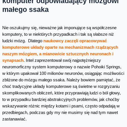
komputer odpowiadający mózgowi
małego ssaka
Nie oszukujmy się, nieważne jak imponujące są współczesne
komputery, to w niektórych przypadkach i tak są słabsze niż
ludzki mózg. Dlatego
naukowcy zaczęli opracowywać
komputerowe układy oparte na mechanizmach rządzących
naszym mózgiem, a mianowicie sztucznych neuronach i
synapsach
. Intel zaprezentował swój najpotężniejszy
neuromorficzny system komputerowy o nazwie Pohoiki Springs,
w którym upakował 100 milionów neuronów, osiągając możliwości
zbliżone do mózgu małego ssaka. Należy bowiem pamiętać, że
choć tradycyjne układy komputerowe są świetne w rozgryzaniu
skomplikowanych obliczeń, które przyprawiają ludzi o ból głowy,
to w przypadku bardziej abstrakcyjnych problemów, jak choćby
wskazywanie różnic między kotami i psami, często odpadają w
przedbiegach, podczas gdy my nie musimy się nad tym nawet
zastanawiać.