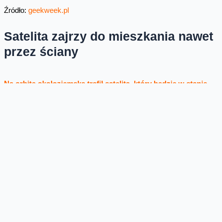
Źródło:
geekweek.pl
Satelita zajrzy do mieszkania nawet
przez ściany
Na orbitę okołoziemską trafił satelita, który będzie w stanie
wykonać wyraźne zdjęcie dowolnego miejsca na Ziemi,
nieważne czy w dzień, czy w nocy. Chmury też mu w tym nie
przeszkodzą.
Większość satelitów obserwujących Ziemię
wykonuje obserwacje w zakresie promieniowania widzialnego lub
podczerwonego, jednak satelity Capella wykonują zdjęcia
radarowe. Jak? Satelita emituje silny sygnał radiowy na
częstotliwości 9,65 GHz w kierunku Ziemi, a następnie analizuje
fale odbite od powierzchni budynków i innych przeszkód. W ten
sposób jest w stanie zajrzeć przez ściany iektórych budynków.
Zdjęcia wykonywane przez satelitę są na tyle dokładne, że można
zajrzeć do pojedynczych pokojów. Spokojnie, firma tego
oczywiście nie zrobi, bo nie pozwala na to prawo.