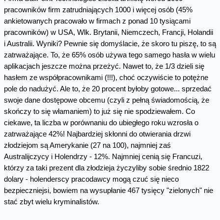
pracowników firm zatrudniających 1000 i więcej osób (45%
ankietowanych pracowało w firmach z ponad 10 tysiącami
pracowników) w USA, Wlk. Brytanii, Niemczech, Francji, Holandii
i Australii. Wyniki? Pewnie się domyślacie, że skoro tu piszę, to są
zatrważające. To, że 65% osób używa tego samego hasła w wielu
aplikacjach jeszcze można przeżyć. Nawet to, że 1/3 dzieli się
hasłem ze współpracownikami (!!!), choć oczywiście to potężne
pole do nadużyć. Ale to, że 20 procent byłoby gotowe... sprzedać
swoje dane dostępowe obcemu (czyli z pełną świadomością, że
skończy to się włamaniem) to już się nie spodziewałem. Co
ciekawe, ta liczba w porównaniu do ubiegłego roku wzrosła o
zatrważające 42%! Najbardziej skłonni do otwierania drzwi
złodziejom są Amerykanie (27 na 100), najmniej zaś
Australijczycy i Holendrzy - 12%. Najmniej cenią się Francuzi,
którzy za taki prezent dla złodzieja życzyliby sobie średnio 1822
dolary - holenderscy pracodawcy mogą czuć się nieco
bezpieczniejsi, bowiem na wysupłanie 467 tysięcy "zielonych" nie
stać zbyt wielu kryminalistów.