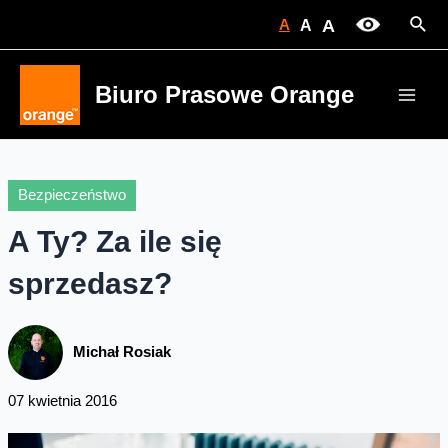
Skip
Sear
A
A
A
to
content
Biuro Prasowe Orange
Main
Men
Bezpieczeństwo
A Ty? Za ile się
sprzedasz?
Michał Rosiak
07 kwietnia 2016