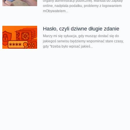
organy administracji publicznej. Mandat do zapłaty
online, nadpłata podatku, problemy z logowaniem
mObywatelem...
Hasło, czyli dziwne długie zdanie
Marzy mi się sytuacja, gdy musząc dostać się do
jakiegoś serwisu będziemy wspominać stare czasy,
gdy "trzeba było wpisać jakieś...
Uważajcie na fałszywe mandaty
Dziś szybki, zdecydowanie wakacyjny temat. Trafił do
mnie niecałe 30 minut temu. Uważać muszą
szczególnie ci, którym za kierownicą w...
Pamiętaj, by płacić za parkowanie
Jest lipiec, właśnie zaczęły się wakacje. Wielu z nas
będzie jeździć po kraju samochodami. Będziemy je
parkować w przeróżnych miejscach....